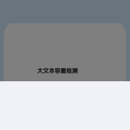
大文本容量检测
单次最大可检测10万字
的数据， 支持DOC、T